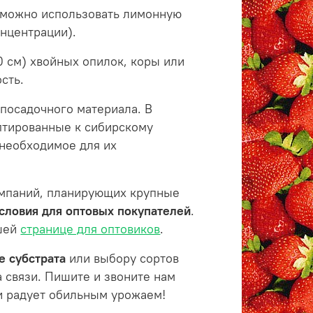
(можно использовать лимонную
онцентрации).
0 см) хвойных опилок, коры или
сть.
 посадочного материала. В
птированные к сибирскому
 необходимое для их
омпаний, планирующих крупные
словия для оптовых покупателей
.
ашей
странице для оптовиков
.
е субстрата
или выбору сортов
а связи. Пишите и звоните нам
 и радует обильным урожаем!