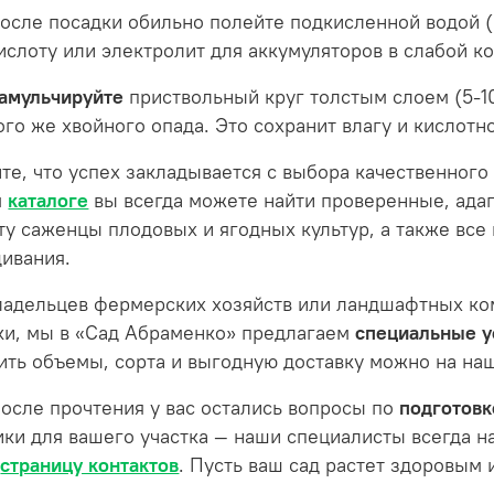
осле посадки обильно полейте подкисленной водой 
ислоту или электролит для аккумуляторов в слабой к
амульчируйте
приствольный круг толстым слоем (5-1
ого же хвойного опада. Это сохранит влагу и кислотно
те, что успех закладывается с выбора качественного
м
каталоге
вы всегда можете найти проверенные, ада
ту саженцы плодовых и ягодных культур, а также все
ивания.
ладельцев фермерских хозяйств или ландшафтных к
ки, мы в «Сад Абраменко» предлагаем
специальные у
ить объемы, сорта и выгодную доставку можно на н
после прочтения у вас остались вопросы по
подготовк
ики для вашего участка — наши специалисты всегда н
з
страницу контактов
. Пусть ваш сад растет здоровым