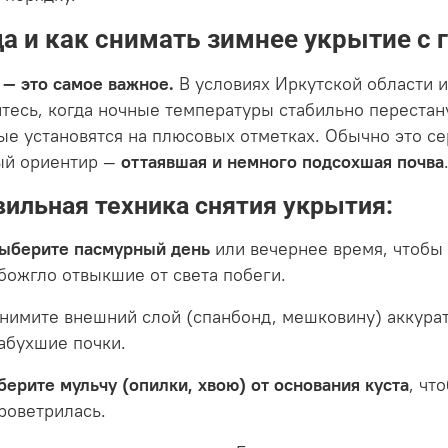
да и как снимать зимнее укрытие с 
 — это самое важное.
В условиях Иркутской области и
тесь, когда ночные температуры стабильно перестанут
ые установятся на плюсовых отметках. Обычно это се
ый ориентир —
оттаявшая и немного подсохшая почва
ильная техника снятия укрытия:
ыберите пасмурный день
или вечернее время, чтобы
божгло отвыкшие от света побеги.
нимите внешний слой (спанбонд, мешковину) аккурат
абухшие почки.
берите мульчу (опилки, хвою) от основания куста
, чт
роветрилась.