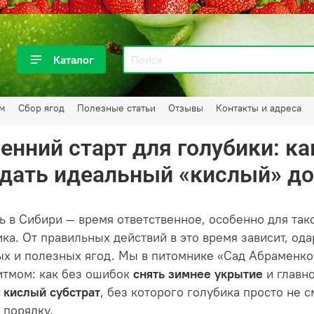
Каталог
ам
Сбор ягод
Полезные статьи
Отзывы
Контакты и адреса
енний старт для голубики: ка
дать идеальный «кислый» до
ь в Сибири — время ответственное, особенно для так
ика. От правильных действий в это время зависит, о
ых и полезных ягод. Мы в питомнике «Сад Абраменк
итмом: как без ошибок
снять зимнее укрытие
и главно
й
кислый субстрат
, без которого голубика просто не 
 порядку.