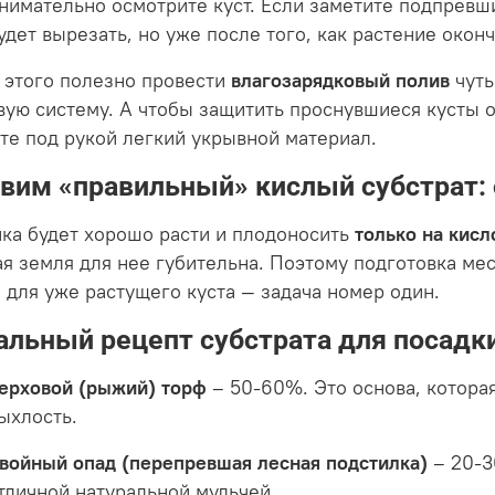
нимательно осмотрите куст. Если заметите подпревши
удет вырезать, но уже после того, как растение окон
 этого полезно провести
влагозарядковый полив
чуть
вую систему. А чтобы защитить проснувшиеся кусты о
те под рукой легкий укрывной материал.
вим «правильный» кислый субстрат: 
ика будет хорошо расти и плодоносить
только на кисл
ая земля для нее губительна. Поэтому подготовка ме
а для уже растущего куста — задача номер один.
льный рецепт субстрата для посадки
ерховой (рыжий) торф
– 50-60%. Это основа, которая
ыхлость.
войный опад (перепревшая лесная подстилка)
– 20-3
тличной натуральной мульчей.