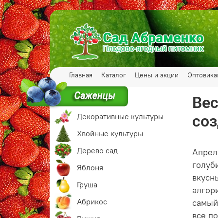
Главная
Каталог
Цены и акции
Оптовик
Вес
Декоративные культуры
соз
Хвойные культуры
Дерево сад
Апрел
голуб
Яблоня
вкусн
Груша
алгор
Абрикос
самы
все по