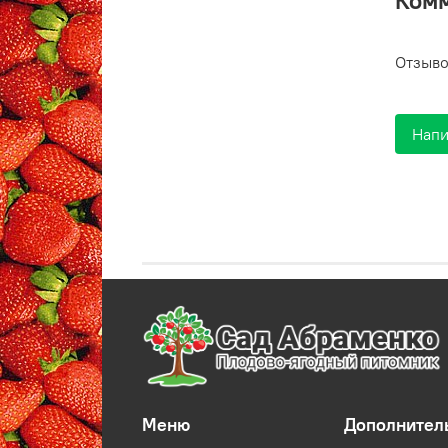
Ком
Отзыво
Напи
Меню
Дополнител