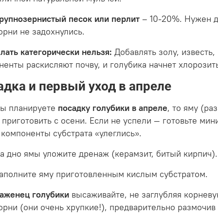
рупнозернистый песок или перлит
– 10-20%. Нужен д
орни не задохнулись.
елать категорически нельзя:
Добавлять золу, известь,
ненты раскисляют почву, и голубика начнет хлорозить
адка и первый уход в апреле
вы планируете
посадку голубики в апреле
, то яму (р
 приготовить с осени. Если не успели — готовьте мин
 компоненты субстрата «улеглись».
а дно ямы уложите дренаж (керамзит, битый кирпич).
аполните яму приготовленным кислым субстратом.
аженец голубики
высаживайте, не заглубляя корневу
орни (они очень хрупкие!), предварительно размочив