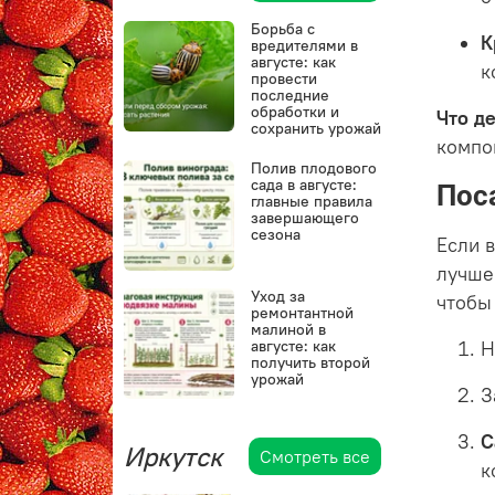
Борьба с
К
вредителями в
августе: как
к
провести
последние
обработки и
Что д
сохранить урожай
компо
Полив плодового
сада в августе:
Пос
главные правила
завершающего
сезона
Если 
лучше
Уход за
чтобы
ремонтантной
малиной в
августе: как
Н
получить второй
урожай
З
С
Иркутск
Смотреть все
к