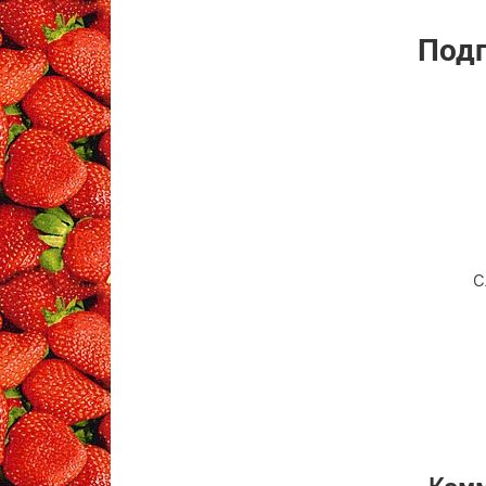
Подп
С