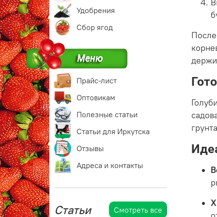
В
Удобрения
б
Сбор ягод
После
корне
держи
Гото
Прайс-лист
Оптовикам
Голуб
Полезные статьи
садов
грунт
Статьи для Иркутска
Идеа
Отзывы
Адреса и контакты
В
р
Х
Статьи
Смотреть все
о