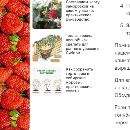
Составляем карту
П
заморозков на
своем участке:
к
практическое
руководство
З
т
Теплая грядка
весной: как
сделать для
Помни
раннего урожая в
наше
Сибири
клима
выращ
Как сохранить
гортензию в
сибирские
Для в
морозы:
практические
посад
советы
Обсуд
Если 
голуб
чере