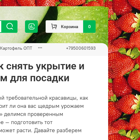
Корзина
0
Картофель ОПТ
+79500601593
к снять укрытие и
м для посадки
ой требовательной красавицы, как
дарит ли она вас щедрым урожаем
о» делимся проверенным
е — подготовить тот
сможет расти. Давайте разберем