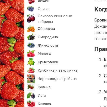
Вишня
Ког
Слива
Сливово-вишневые
Сроки
гибриды
Дожди
Облепиха
дневн
Смородина
главн
Жимолость
Прав
Малина
В
Крыжовник
о
Клубника и земляника
С
Черноплодная рябина
н
Калина
У
Ирга
п
Клюква