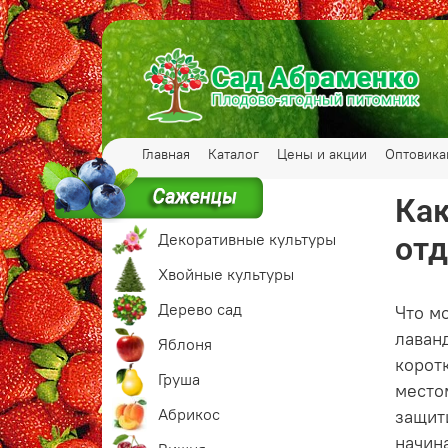
Главная
Каталог
Цены и акции
Оптовик
Как
Декоративные культуры
от
Хвойные культуры
Дерево сад
Что м
лаван
Яблоня
корот
Груша
местом
Абрикос
защит
начин