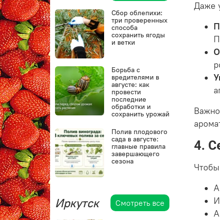
Даже 
Сбор облепихи:
три проверенных
П
способа
сохранить ягоды
П
и ветки
О
р
Борьба с
У
вредителями в
августе: как
а
провести
последние
обработки и
Важно
сохранить урожай
арома
Полив плодового
сада в августе:
4. 
главные правила
завершающего
сезона
Чтобы
А
Иркутск
И
Смотреть все
А