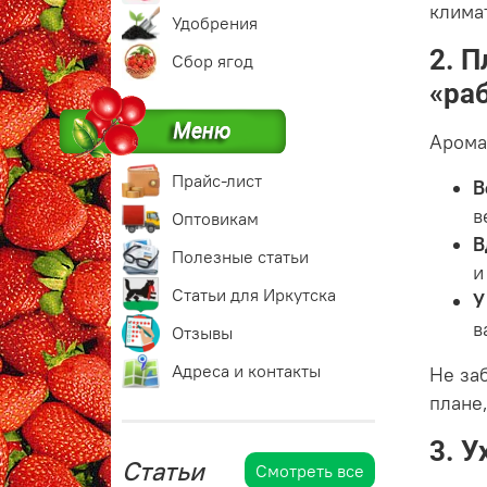
клима
Удобрения
2. 
Сбор ягод
«ра
Арома
Прайс-лист
В
в
Оптовикам
В
Полезные статьи
и
Статьи для Иркутска
У
в
Отзывы
Адреса и контакты
Не за
плане,
3. 
Статьи
Смотреть все