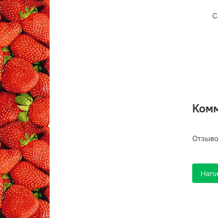
С
Ком
Отзыво
Напи