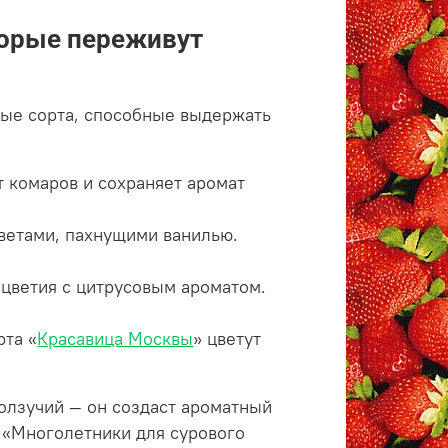
торые переживут
вые сорта, способные выдержать
т комаров и сохраняет аромат
ветами, пахнущими ванилью.
цветия с цитрусовым ароматом.
рта «
Красавица Москвы
» цветут
олзучий — он создаст ароматный
е «Многолетники для сурового