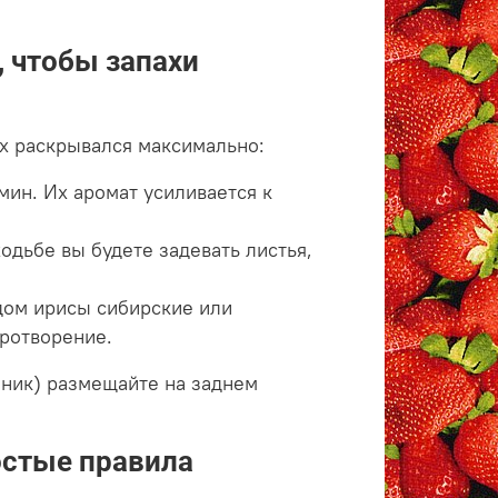
, чтобы запахи
ах раскрывался максимально:
ин. Их аромат усиливается к
одьбе вы будете задевать листья,
ядом ирисы сибирские или
иротворение.
шник) размещайте на заднем
остые правила