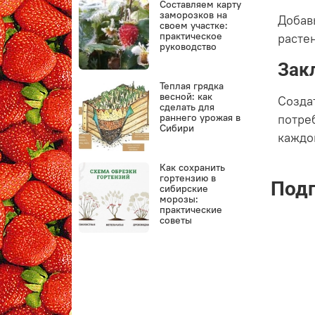
Составляем карту
заморозков на
Добав
своем участке:
практическое
расте
руководство
Зак
Теплая грядка
весной: как
Созда
сделать для
раннего урожая в
потре
Сибири
каждо
Как сохранить
гортензию в
Подп
сибирские
морозы:
практические
советы