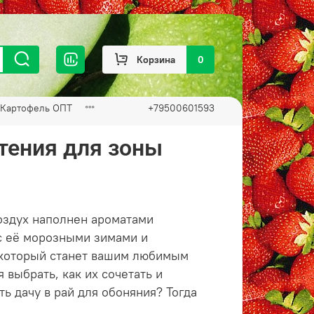
Корзина
0
Картофель ОПТ
+79500601593
тения для зоны
воздух наполнен ароматами
 с её морозными зимами и
 который станет вашим любимым
 выбрать, как их сочетать и
ть дачу в рай для обоняния? Тогда