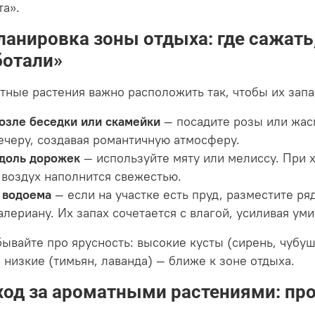
та».
Планировка зоны отдыха: где сажать
ботали»
тные растения важно расположить так, чтобы их зап
озле беседки или скамейки
— посадите розы или жасм
ечеру, создавая романтичную атмосферу.
доль дорожек
— используйте мяту или мелиссу. При х
 воздух наполнится свежестью.
 водоема
— если на участке есть пруд, разместите р
алериану. Их запах сочетается с влагой, усиливая ум
бывайте про ярусность: высокие кусты (сирень, чубу
 низкие (тимьян, лаванда) — ближе к зоне отдыха.
Уход за ароматными растениями: пр