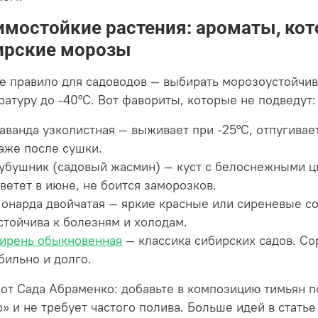
Зимостойкие растения: ароматы, ко
ирские морозы
е правило для садоводов — выбирать морозоустойчи
ратуру до -40°C. Вот фавориты, которые не подведут:
аванда узколистная — выживает при -25°C, отпугивае
аже после сушки.
убушник (садовый жасмин) — куст с белоснежными ц
ветет в июне, не боится заморозков.
онарда двойчатая — яркие красные или сиреневые со
стойчива к болезням и холодам.
ирень обыкновенная
— классика сибирских садов. Со
бильно и долго.
 от Сада Абраменко: добавьте в композицию тимьян п
р» и не требует частого полива. Больше идей в стать