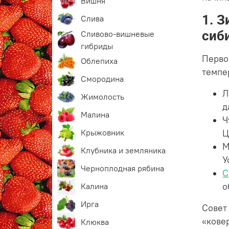
Вишня
1. 
Слива
сиб
Сливово-вишневые
гибриды
Перво
Облепиха
темпе
Смородина
Л
Жимолость
д
Малина
Ч
Крыжовник
Ц
М
Клубника и земляника
У
Черноплодная рябина
С
о
Калина
Ирга
Совет
«кове
Клюква