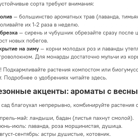
устойчивые сорта требуют внимания:
олив
— большинство ароматных трав (лаванда, тимья
оливайте их 1-2 раза в неделю.
брезка
— сирень и чубушник обрезайте сразу после 
ост новых побегов.
крытие на зиму
— корни молодых роз и лаванды утеп
гроволокном. Для монарды достаточно мульчи из кор
! Подкармливайте растения компостом или биогумусо
т. Подробнее о удобрениях читайте здесь.
Сезонные акценты: ароматы с весны
 сад благоухал непрерывно, комбинируйте растения 
прель-май: ландыши, бадан (листья пахнут смолой).
юнь-июль: лаванда, роза морщинистая, душица.
вгуст-сентябрь: астры душистые, котовник.