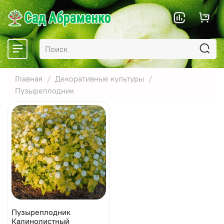
Главная
Декоративные культуры
Пузыреплодник
Пузыреплодник
Калинолистный