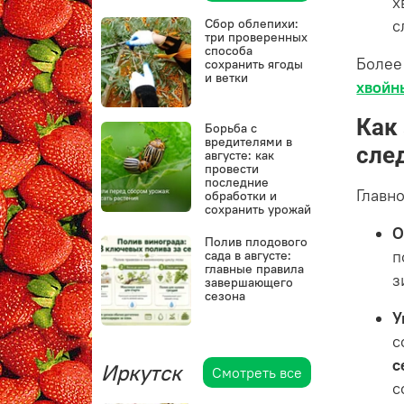
х
Сбор облепихи:
с
три проверенных
способа
Более
сохранить ягоды
и ветки
хвойн
Как
Борьба с
вредителями в
сле
августе: как
провести
последние
Главн
обработки и
сохранить урожай
О
Полив плодового
п
сада в августе:
главные правила
з
завершающего
сезона
У
с
с
Иркутск
Смотреть все
с