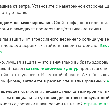
ащита от ветра.
Установите с наветренной стороны щ
лотную ткань.
одзимнее мульчирование.
Слой торфа, коры или опил
орни и замедляет промерзание/оттаивание почвы.
ипы защиты от агрессивного весеннего солнца универ
и плодовые деревья, читайте в нашем материале:
Как 
в
.
но, лучшая защита — это изначально выбрать здоров
цы. В нашем
каталоге хвойных культур
представлены 
тойкость в условиях Иркутской области. А чтобы ваш
ной форме, загляните в раздел специализированных
ладельцев хозяйств и ландшафтных дизайнеров мы в
агаем
специальные условия для оптовых покупателе
жностях доставки в ваш регион на нашей
странице дл