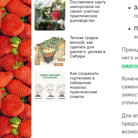
Составляем карту
заморозков на
З
своем участке:
п
практическое
руководство
П
к
Теплая грядка
весной: как
сделать для
Принц
раннего урожая в
Сибири
него 
ожого
Как сохранить
гортензию в
Конеч
сибирские
сажен
морозы:
практические
зимос
советы
отлич
Для в
предл
возмо