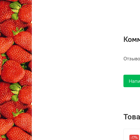
Ком
Отзыво
Напи
Това
-17%