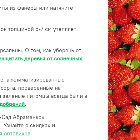
иты из фанеры или натяните
ок толщиной 5-7 см утепляет
сальны. О том, как уберечь от
защитить деревья от солнечных
ые, акклиматизированные
сорта, проверенные на
и зеленые питомцы всегда были в
удобрений
.
 «Сад Абраменко»
й
. Узнайте о скидках и
я оптовиков
.