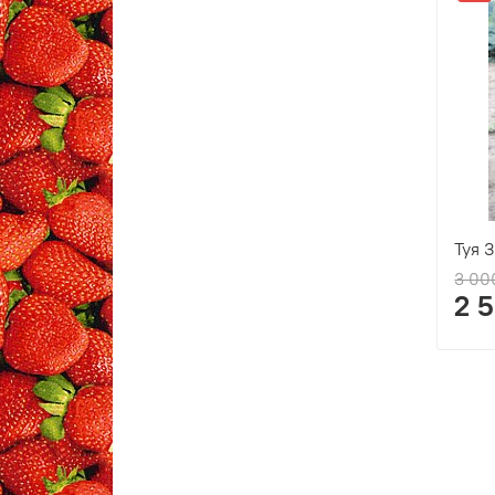
Туя 
3 00
2 