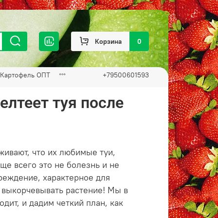
Корзина
0
Картофель ОПТ
+79500601593
елтеет туя после
живают, что их любимые туи,
ще всего это не болезнь и не
еждение, характерное для
е выкорчевывать растение! Мы в
дит, и дадим четкий план, как