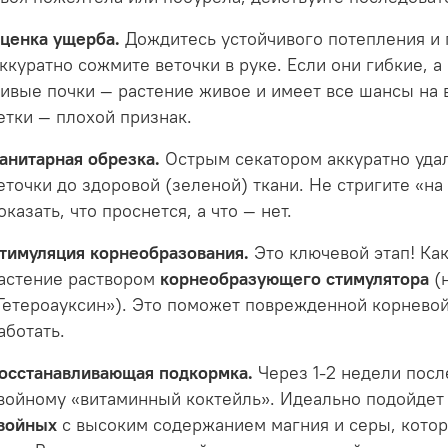
ценка ущерба.
Дождитесь устойчивого потепления и 
ккуратно сожмите веточки в руке. Если они гибкие, 
ивые почки — растение живое и имеет все шансы на 
етки — плохой признак.
анитарная обрезка.
Острым секатором аккуратно удал
еточки до здоровой (зеленой) ткани. Не стригите «на
оказать, что проснется, а что — нет.
тимуляция корнеобразования.
Это ключевой этап! Как
астение раствором
корнеобразующего стимулятора
(
Гетероауксин»). Это поможет поврежденной корневой
аботать.
осстанавливающая подкормка.
Через 1-2 недели посл
войному «витаминный коктейль». Идеально подойде
войных
с высоким содержанием магния и серы, котор