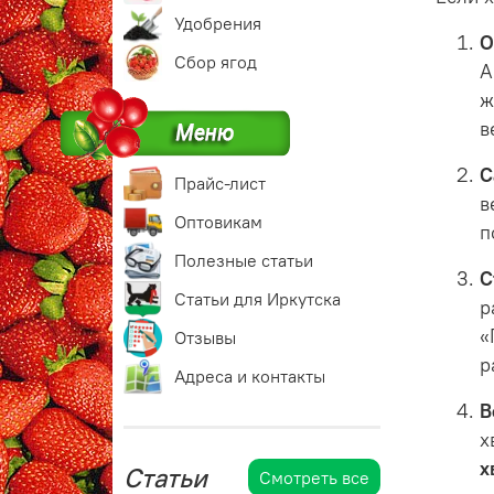
Удобрения
О
Сбор ягод
А
ж
в
С
Прайс-лист
в
Оптовикам
п
Полезные статьи
С
Статьи для Иркутска
р
«
Отзывы
р
Адреса и контакты
В
х
х
Статьи
Смотреть все