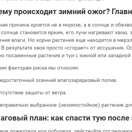
ему происходит зимний ожог? Глав
ная причина кроется не в морозе, а в солнце и обезв
 солнце становится ярким, его лучи нагревают хвою, 
ения влаги. Но корни растения еще находятся в мерзл
. В результате хвоя просто «сгорает» от иссушения. 
но посаженные растения и туи с южной или западной 
гим факторам риска мы относим:
едостаточный осенний влагозарядковый полив.
тсутствие защиты от ветра.
еправильно выбранное (незимостойкое) растение дл
аговый план: как спасти тую после
хвоя пожелтела или побурела, действуйте последоват