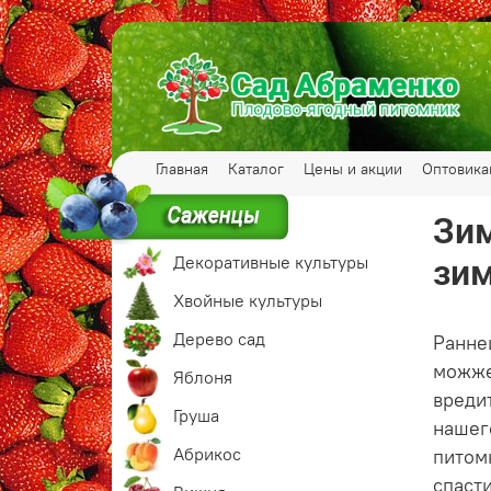
Главная
Каталог
Цены и акции
Оптовик
Зим
Декоративные культуры
зим
Хвойные культуры
Дерево сад
Ранне
можже
Яблоня
вреди
Груша
нашег
Абрикос
питом
спаст