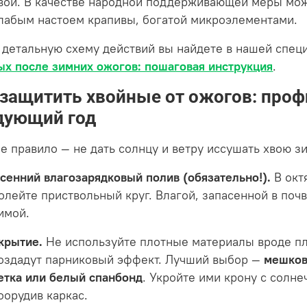
вои. В качестве народной поддерживающей меры мож
лабым настоем крапивы, богатой микроэлементами.
 детальную схему действий вы найдете в нашей спец
ых после зимних ожогов: пошаговая инструкция
.
 защитить хвойные от ожогов: проф
дующий год
ое правило — не дать солнцу и ветру иссушать хвою з
сенний влагозарядковый полив (обязательно!).
В окт
олейте приствольный круг. Влагой, запасенной в почв
имой.
крытие.
Не используйте плотные материалы вроде пл
оздадут парниковый эффект. Лучший выбор —
мешков
етка или белый спанбонд
. Укройте ими крону с солн
оорудив каркас.