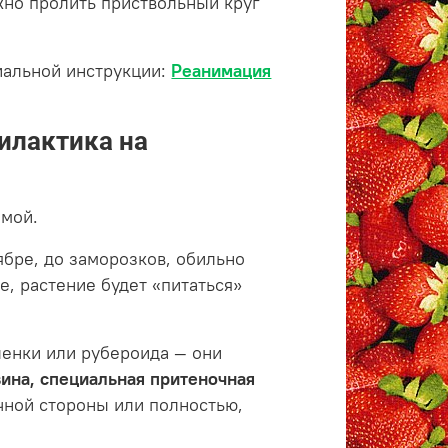
но пролить приствольный круг
иальной инструкции:
Реанимация
илактика на
имой.
ябре, до заморозков, обильно
е, растение будет «питаться»
енки или рубероида — они
ина, специальная притеночная
ечной стороны или полностью,