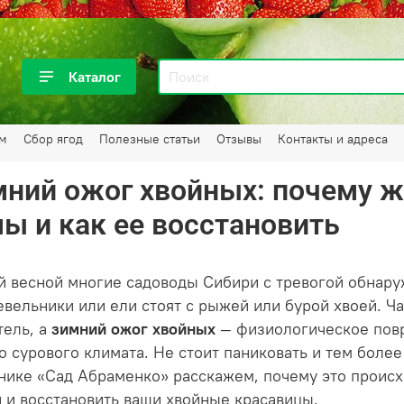
Каталог
ам
Сбор ягод
Полезные статьи
Отзывы
Контакты и адреса
ний ожог хвойных: почему ж
ы и как ее восстановить
й весной многие садоводы Сибири с тревогой обнару
вельники или ели стоят с рыжей или бурой хвоей. Ча
тель, а
зимний ожог хвойных
— физиологическое повр
о сурового климата. Не стоит паниковать и тем боле
нике «Сад Абраменко» расскажем, почему это происхо
и и восстановить ваши хвойные красавицы.