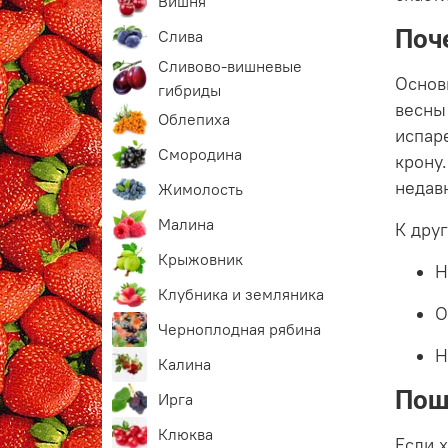
Вишня
Поч
Слива
Сливово-вишневые
Основ
гибриды
весны
Облепиха
испар
Смородина
крону
недав
Жимолость
Малина
К дру
Крыжовник
Н
Клубника и земляника
О
Черноплодная рябина
Н
Калина
Пош
Ирга
Клюква
Если 