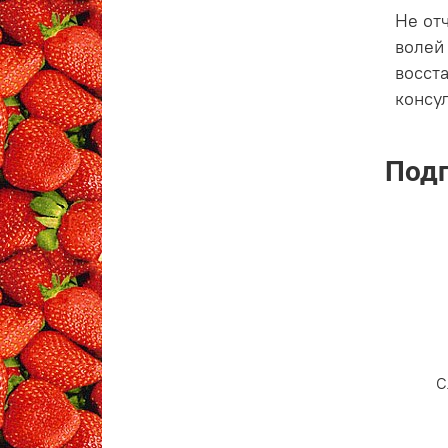
Не от
волей
восст
консу
Подп
С