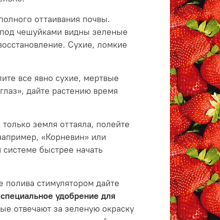
полного оттаивания почвы.
а под чешуйками видны зеленые
восстановление. Сухие, ломкие
ите все явно сухие, мертвые
 глаз», дайте растению время
 только земля оттаяла, полейте
например, «Корневин» или
 системе быстрее начать
е полива стимулятором дайте
т
специальное удобрение для
ые отвечают за зеленую окраску