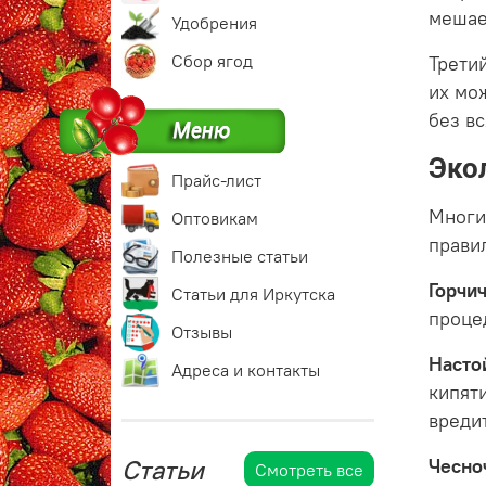
мешае
Удобрения
Сбор ягод
Трети
их мож
без в
Эко
Прайс-лист
Многи
Оптовикам
прави
Полезные статьи
Горчи
Статьи для Иркутска
проце
Отзывы
Насто
Адреса и контакты
кипят
вреди
Статьи
Чесно
Смотреть все