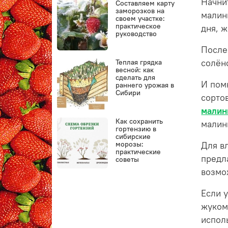
Начни
Составляем карту
заморозков на
малин
своем участке:
практическое
дня, 
руководство
После
Теплая грядка
солён
весной: как
сделать для
И пом
раннего урожая в
Сибири
сорто
мали
Как сохранить
малин
гортензию в
сибирские
морозы:
Для в
практические
предл
советы
возмо
Если 
жуком
испол