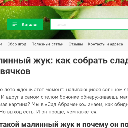
Каталог
ам
Сбор ягод
Полезные статьи
Отзывы
Контакты и адреса
инный жук: как собрать сла
рвячков
е лето ждёшь этот момент: наливающиеся солнцем я
 И вдруг в самом спелом бочонке обнаруживаешь мал
мая картина? Мы в «Сад Абраменко» знаем, как обидн
 Но выход есть. И он проще, чем кажется.
 такой малинный жук и почему он п