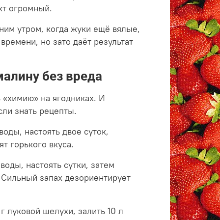
кт огромный.
нним утром, когда жуки ещё вялые,
 времени, но зато даёт результат
алину без вреда
 «химию» на ягодниках. И
сли знать рецепты.
воды, настоять двое суток,
т горького вкуса.
воды, настоять сутки, затем
. Сильный запах дезориентирует
г луковой шелухи, залить 10 л