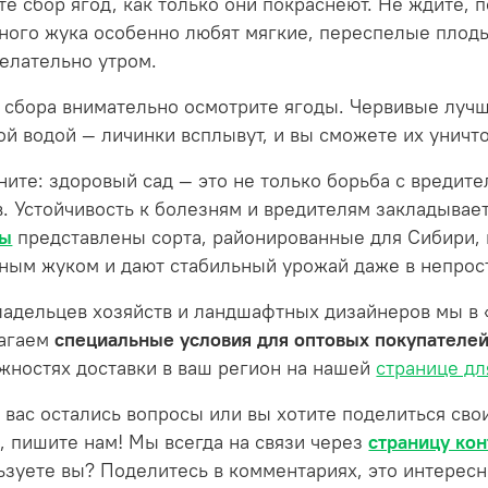
те сбор ягод, как только они покраснеют. Не ждите, 
ного жука особенно любят мягкие, переспелые плод
желательно утром.
 сбора внимательно осмотрите ягоды. Червивые лучш
ой водой — личинки всплывут, и вы сможете их уничто
ните: здоровый сад — это не только борьба с вредит
в. Устойчивость к болезням и вредителям закладывае
ны
представлены сорта, районированные для Сибири,
ным жуком и дают стабильный урожай даже в непрос
ладельцев хозяйств и ландшафтных дизайнеров мы в
агаем
специальные условия для оптовых покупателе
жностях доставки в ваш регион на нашей
странице дл
у вас остались вопросы или вы хотите поделиться с
, пишите нам! Мы всегда на связи через
страницу кон
ьзуете вы? Поделитесь в комментариях, это интересн