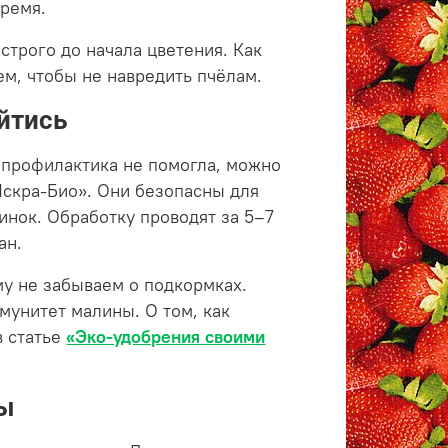
время.
строго до начала цветения. Как
м, чтобы не навредить пчёлам.
ойтись
 профилактика не помогла, можно
скра-Био». Они безопасны для
инок. Обработку проводят за 5–7
ан.
у не забываем о подкормках.
мунитет малины. О том, как
в статье
«Эко-удобрения своими
ты