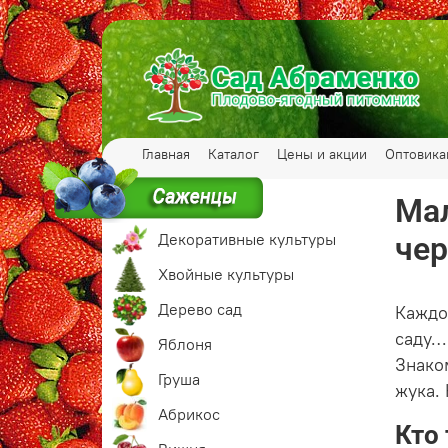
Главная
Каталог
Цены и акции
Оптовик
Мал
Декоративные культуры
че
Хвойные культуры
Дерево сад
Каждо
саду…
Яблоня
Знако
Груша
жука.
Абрикос
Кто