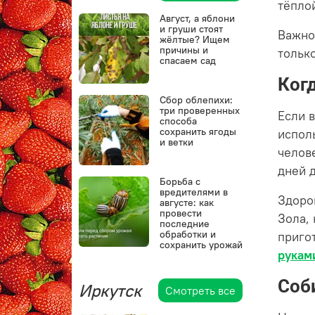
тёпло
Август, а яблони
и груши стоят
Важно
жёлтые? Ищем
причины и
тольк
спасаем сад
Ког
Сбор облепихи:
три проверенных
Если 
способа
сохранить ягоды
испол
и ветки
челов
дней д
Борьба с
вредителями в
Здоро
августе: как
провести
Зола,
последние
обработки и
приго
сохранить урожай
рукам
Соб
Иркутск
Смотреть все