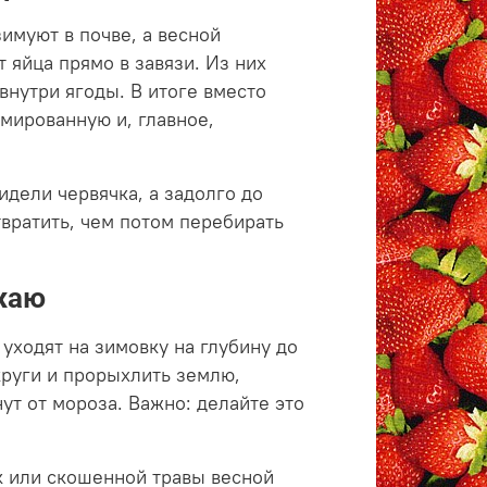
зимуют в почве, а весной
 яйца прямо в завязи. Из них
внутри ягоды. В итоге вместо
мированную и, главное,
идели червячка, а задолго до
твратить, чем потом перебирать
ожаю
уходят на зимовку на глубину до
круги и прорыхлить землю,
ут от мороза. Важно: делайте это
к или скошенной травы весной