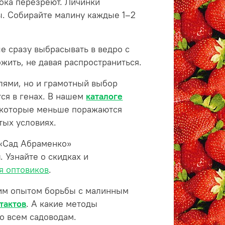
пока перезреют. Личинки
ы. Собирайте малину каждые 1–2
е сразу выбрасывать в ведро с
жить, не давая распространиться.
елями, но и грамотный выбор
тся в генах. В нашем
каталоге
 которые меньше поражаются
тых условиях.
 «Сад Абраменко»
й
. Узнайте о скидках и
я оптовиков
.
воим опытом борьбы с малинным
тактов
. А какие методы
о всем садоводам.