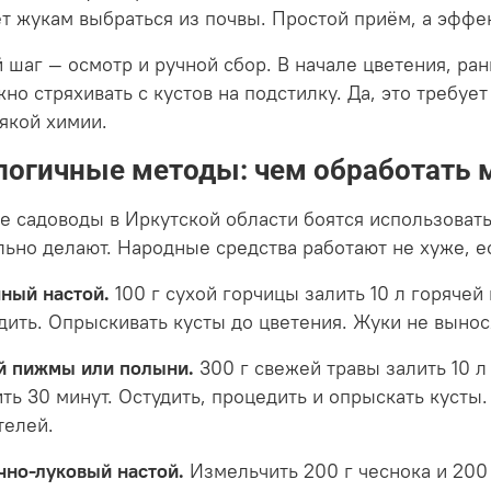
т жукам выбраться из почвы. Простой приём, а эффе
й шаг — осмотр и ручной сбор. В начале цветения, ра
но стряхивать с кустов на подстилку. Да, это требует
сякой химии.
логичные методы: чем обработать м
е садоводы в Иркутской области боятся использовать
льно делают. Народные средства работают не хуже, е
чный настой.
100 г сухой горчицы залить 10 л горячей 
дить. Опрыскивать кусты до цветения. Жуки не вынося
й пижмы или полыни.
300 г свежей травы залить 10 л 
ить 30 минут. Остудить, процедить и опрыскать кусты
телей.
чно-луковый настой.
Измельчить 200 г чеснока и 200 