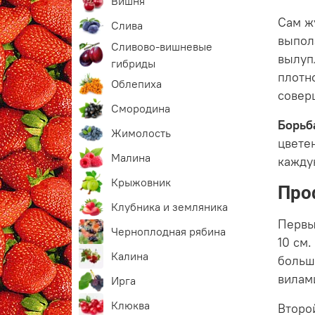
Вишня
Сам ж
Слива
выпол
Сливово-вишневые
вылуп
гибриды
плотн
Облепиха
совер
Смородина
Борьб
Жимолость
цвете
Малина
кажду
Крыжовник
Про
Клубника и земляника
Первы
Черноплодная рябина
10 см
Калина
больш
вилам
Ирга
Клюква
Второ