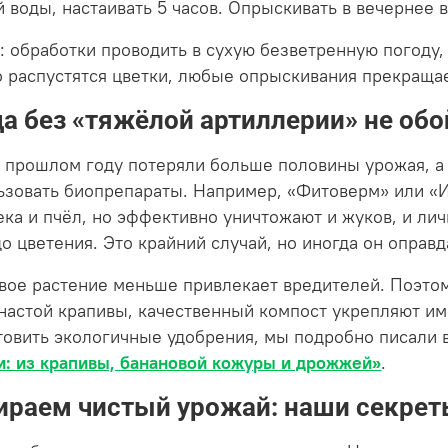
й воды, настаивать 5 часов. Опрыскивать в вечернее 
: обработки проводить в сухую безветренную погоду, 
о распустятся цветки, любые опрыскивания прекращае
да без «тяжёлой артиллерии» не об
в прошлом году потеряли больше половины урожая, а
ьзовать биопрепараты. Например, «Фитоверм» или «И
ека и пчёл, но эффективно уничтожают и жуков, и лич
о цветения. Это крайний случай, но иногда он оправд
вое растение меньше привлекает вредителей. Поэтом
 настой крапивы, качественный компост укрепляют им
товить экологичные удобрения, мы подробно писали 
и: из крапивы, банановой кожуры и дрожжей»
.
ираем чистый урожай: наши секре