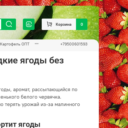
Корзина
0
Картофель ОПТ
+79500601593
дкие ягоды без
годы, аромат, рассыпающийся по
енького белого червячка.
о терять урожай из‑за малинного
ортит ягоды