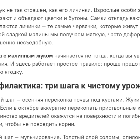
ук не так страшен, как его личинки. Взрослые особи 
зают и объедают цветки и бутоны. Самки откладывают
ляются личинки — те самые червячки, которые живут 
ой сладкой малины мы получаем мягкую, часто дефор
шенно несъедобную.
а с малинным жуком
начинается не тогда, когда вы ув
ния. И здесь работает простое правило: проще предо
ю ягодку.
филактика: три шага к чистому ур
й шаг — осенняя перекопка почвы под кустами. Жуки 
. Если в октябре аккуратно перекопать приствольные 
инство вредителей окажутся на поверхности и погибн
и, чтобы не повредить корни.
й шаг — мульчирование. Толстый слой соломы, опило