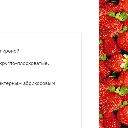
й кроной
округло-плосковатые,
рактерным абрикосовым