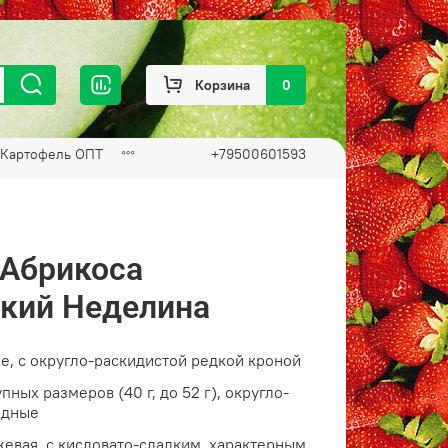
Корзина
0
Картофель ОПТ
+79500601593
Абрикоса
кий Неделина
, с округло-раскидистой редкой кроной
пных размеров (40 г, до 52 г), округло-
идные
евая, с кисловато-сладким, характерным