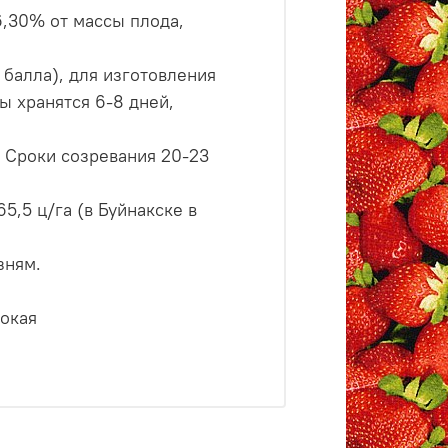
6,30% от массы плода,
 балла), для изготовления
ды хранятся 6-8 дней,
. Сроки созревания 20-23
5,5 ц/га (в Буйнакске в
зням.
сокая