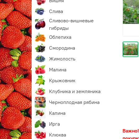
Вишня
Слива
Сливово-вишневые
гибриды
Облепиха
Смородина
Жимолость
Малина
Крыжовник
Клубника и земляника
Черноплодная рябина
Калина
Ирга
Важно!
Клюква
покуп