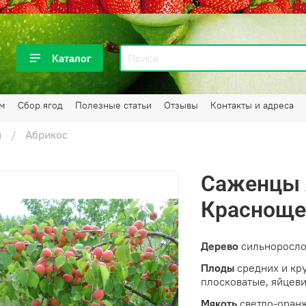
Каталог
ам
Сбор ягод
Полезные статьи
Отзывы
Контакты и адреса
я
Абрикос
Саженцы 
Красноще
Дерево
сильнорослое
Плоды
средних и кру
плосковатые, яйцев
Мякоть
светло-оранж