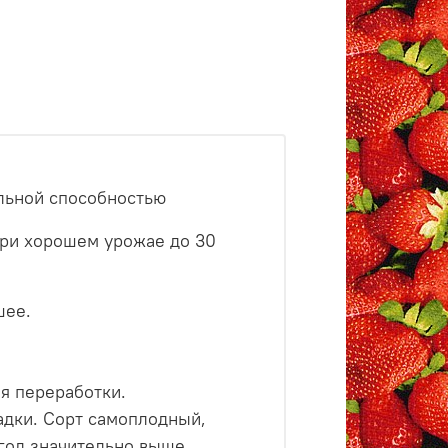
льной способностью
 при хорошем урожае до 30
шее.
я переработки.
адки. Сорт
самоплодный,
 год значительно выше.