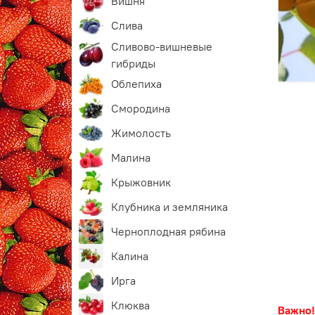
Вишня
Слива
Сливово-вишневые
гибриды
Облепиха
Смородина
Жимолость
Малина
Крыжовник
Клубника и земляника
Черноплодная рябина
Калина
Ирга
Клюква
Важно!