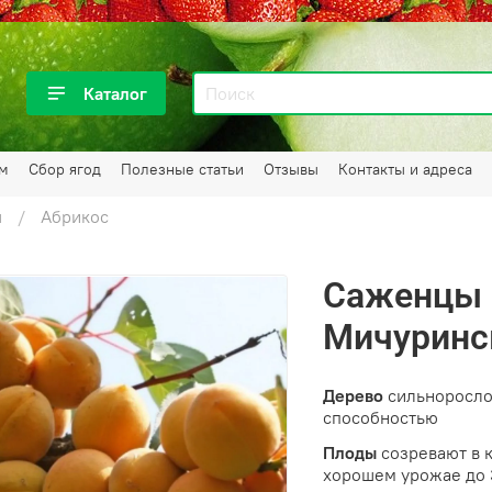
Каталог
ам
Сбор ягод
Полезные статьи
Отзывы
Контакты и адреса
я
Абрикос
Саженцы 
Мичуринс
Дерево
сильноросло
способностью
Плоды
созревают в к
хорошем урожае до 