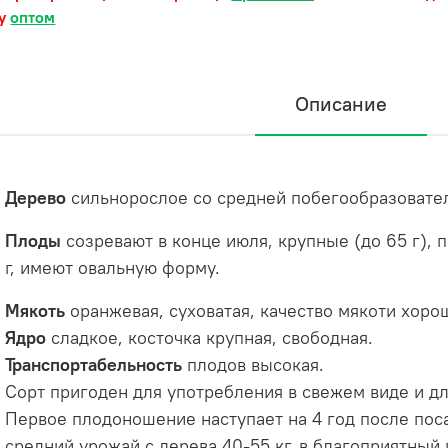
ку
оптом
Описание
Дерево
сильнорослое со средней побегообразовате
Плоды
созревают в конце июля, крупные (до 65 г),
г, имеют овальную форму.
Мякоть
оранжевая, суховатая, качество мякоти хоро
Ядро
сладкое, косточка крупная, свободная.
Транспортабельность
плодов высокая.
Сорт пригоден для употребления в свежем виде и дл
Первое плодоношение наступает на 4 год после пос
средний урожай с дерева 40-55 кг, в благоприятный