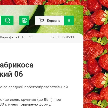
Корзина
0
Картофель ОПТ
+79500601593
абрикоса
кий 06
е со средней побегообразовательной
онце июля, крупные (до 65 г), при
30 г, имеют овальную форму.