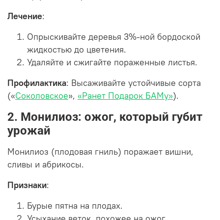
Лечение
:
Опрыскивайте деревья 3%-ной бордоской
жидкостью до цветения.
Удаляйте и сжигайте пораженные листья.
Профилактика
: Высаживайте устойчивые сорта
(«
Соколовское
»,
«Ранет Подарок БАМу»
).
2. Монилиоз: ожог, который губит
урожай
Монилиоз (плодовая гниль) поражает вишни,
сливы и абрикосы.
Признаки
:
Бурые пятна на плодах.
Усыхание веток, похожее на ожог.