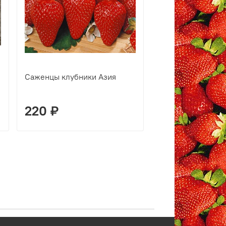
Саженцы клубники Азия
Саженцы ремонт
клубники Мурано
220 ₽
240 ₽