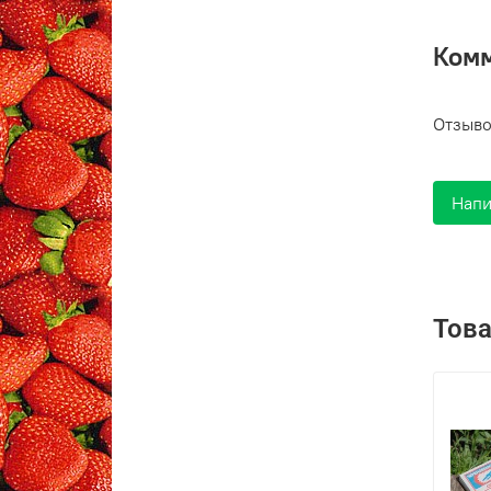
Ком
Отзыво
Напи
Това