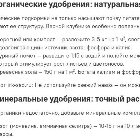
Органические удобрения: натуральна
ические подкормки не только насыщают почву питат
ают ее структуру. Весной клубнике особенно полезны
ерегной или компост — разложите 3-5 кг на 1 м², слег
долгоиграющий» источник азота, фосфора и калия.
уриный помет — разведите 1:15 с водой и полейте ме
оторый стимулирует рост листьев и цветоносов.
ревесная зола — 150 г на 1 м². Богата калием и фосф
от irk-sad.ru: Не используйте свежий навоз — он мож
Минеральные удобрения: точный рас
органики недостаточно, добавьте минеральные компл
зот (мочевина, аммиачная селитра) — 10-15 г на 10 л 
ассы.