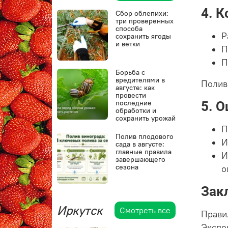
4. К
Сбор облепихи:
три проверенных
способа
Р
сохранить ягоды
и ветки
П
П
Борьба с
вредителями в
Полив
августе: как
провести
последние
5. 
обработки и
сохранить урожай
П
Полив плодового
И
сада в августе:
главные правила
И
завершающего
сезона
о
Зак
Иркутск
Смотреть все
Прави
Экспе