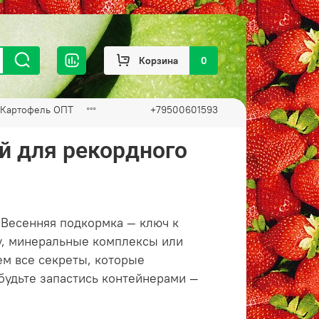
Корзина
0
Картофель ОПТ
+79500601593
й для рекордного
 Весенняя подкормка — ключ к
у, минеральные комплексы или
ем все секреты, которые
абудьте запастись контейнерами —