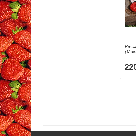
Расс
(Мак
22