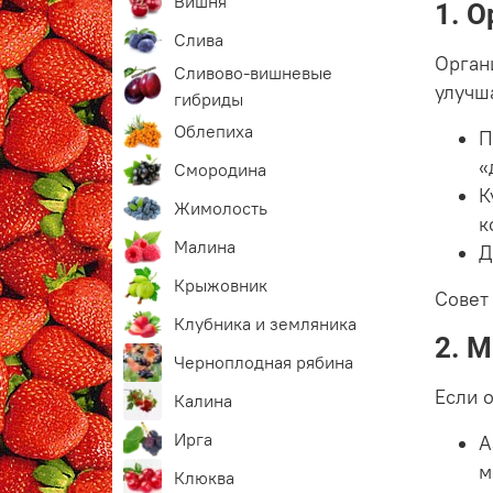
Вишня
1. 
Слива
Орган
Сливово-вишневые
улучш
гибриды
Облепиха
П
«
Смородина
К
Жимолость
к
Малина
Д
Крыжовник
Совет 
Клубника и земляника
2. 
Черноплодная рябина
Если 
Калина
Ирга
А
м
Клюква