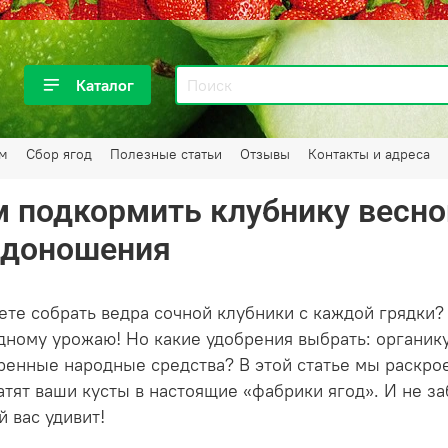
Каталог
ам
Сбор ягод
Полезные статьи
Отзывы
Контакты и адреса
 подкормить клубнику весно
одоношения
ете собрать ведра сочной клубники с каждой грядки?
дному урожаю! Но какие удобрения выбрать: органик
ренные народные средства? В этой статье мы раскро
атят ваши кусты в настоящие «фабрики ягод». И не з
й вас удивит!