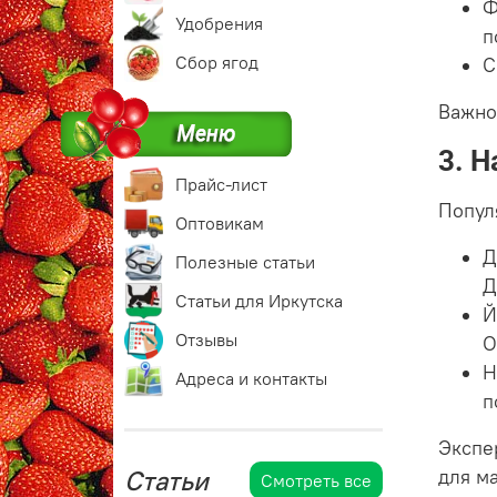
Ф
Удобрения
п
Сбор ягод
С
Важно
3. 
Прайс-лист
Попул
Оптовикам
Д
Полезные статьи
Д
Статьи для Иркутска
Й
Отзывы
О
Н
Адреса и контакты
п
Экспе
Статьи
для м
Смотреть все