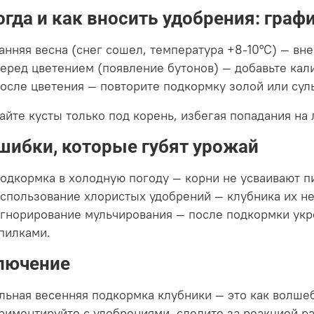
огда и как вносить удобрения: граф
анняя весна (снег сошел, температура +8-10°C) — вн
еред цветением (появление бутонов) — добавьте ка
осле цветения — повторите подкормку золой или сул
айте кусты только под корень, избегая попадания на 
Ошибки, которые губят урожай
одкормка в холодную погоду — корни не усваивают п
спользование хлористых удобрений — клубника их не
гнорирование мульчирования — после подкормки укр
пилками.
лючение
льная весенняя подкормка клубники — это как волше
риментируйте с удобрениями, следите за реакцией ра