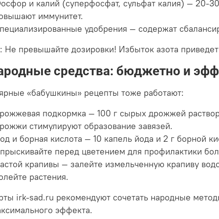
осфор и калий (суперфосфат, сульфат калия) — 20-30 
овышают иммунитет.
пециализированные удобрения — содержат сбаланси
: Не превышайте дозировки! Избыток азота приведет 
Народные средства: бюджетно и эф
ярные «бабушкины» рецепты тоже работают:
рожжевая подкормка — 100 г сырых дрожжей раствори
рожжи стимулируют образование завязей.
од и борная кислота — 10 капель йода и 2 г борной ки
прыскивайте перед цветением для профилактики бол
астой крапивы — залейте измельченную крапиву водой
олейте растения.
рты irk-sad.ru рекомендуют сочетать народные мет
аксимального эффекта.