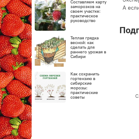
Составляем карту
заморозков на
А если
своем участке:
практическое
руководство
Подп
Теплая грядка
весной: как
сделать для
раннего урожая в
Сибири
Как сохранить
гортензию в
сибирские
морозы:
практические
С
советы