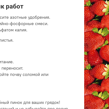
ик работ
есите азотные удобрения.
лийно-фосфорные смеси.
ьфатом калия.
листья.
итание.
 переносит.
ойте почву соломой или
бный пинок для ваших грядок!
стений и не забывайте про полив.