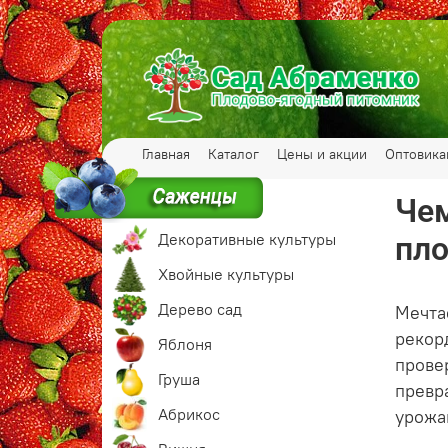
Главная
Каталог
Цены и акции
Оптовик
Чем
Декоративные культуры
пл
Хвойные культуры
Дерево сад
Мечта
рекор
Яблоня
прове
Груша
превр
Абрикос
урожа