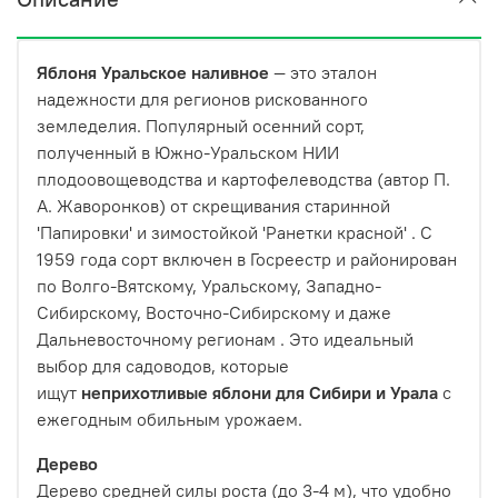
Яблоня Уральское наливное
— это эталон
надежности для регионов рискованного
земледелия. Популярный осенний сорт,
полученный в Южно-Уральском НИИ
плодоовощеводства и картофелеводства (автор П.
А. Жаворонков) от скрещивания старинной
'Папировки' и зимостойкой 'Ранетки красной'
. С
1959 года сорт включен в Госреестр и районирован
по Волго-Вятскому, Уральскому, Западно-
Сибирскому, Восточно-Сибирскому и даже
Дальневосточному регионам
. Это идеальный
выбор для садоводов, которые
ищут
неприхотливые яблони для Сибири и Урала
с
ежегодным обильным урожаем.
Дерево
Дерево средней силы роста (до 3-4 м), что удобно