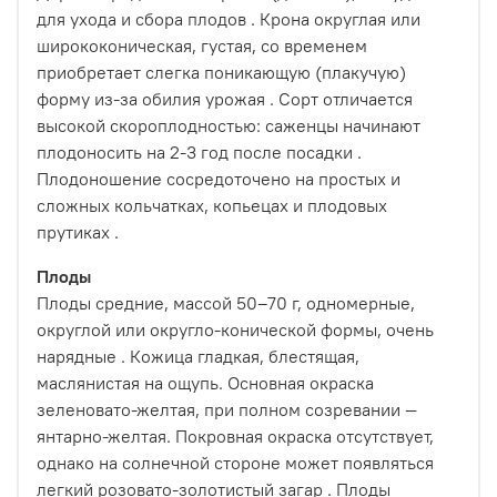
для ухода и сбора плодов
. Крона округлая или
ширококоническая, густая, со временем
приобретает слегка поникающую (плакучую)
форму из-за обилия урожая
. Сорт отличается
высокой скороплодностью: саженцы начинают
плодоносить на 2-3 год после посадки
.
Плодоношение сосредоточено на простых и
сложных кольчатках, копьецах и плодовых
прутиках
.
Плоды
Плоды средние, массой 50–70 г, одномерные,
округлой или округло-конической формы, очень
нарядные
. Кожица гладкая, блестящая,
маслянистая на ощупь. Основная окраска
зеленовато-желтая, при полном созревании —
янтарно-желтая. Покровная окраска отсутствует,
однако на солнечной стороне может появляться
легкий розовато-золотистый загар
. Плоды