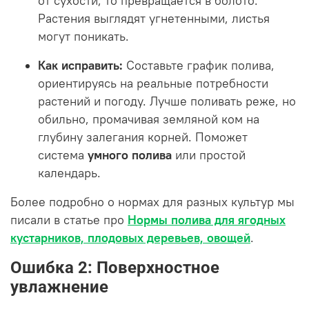
от сухости, то превращается в болото.
Растения выглядят угнетенными, листья
могут поникать.
Как исправить:
Составьте график полива,
ориентируясь на реальные потребности
растений и погоду. Лучше поливать реже, но
обильно, промачивая земляной ком на
глубину залегания корней. Поможет
система
умного полива
или простой
календарь.
Более подробно о нормах для разных культур мы
писали в статье про
Нормы полива для ягодных
кустарников, плодовых деревьев, овощей
.
Ошибка 2: Поверхностное
увлажнение