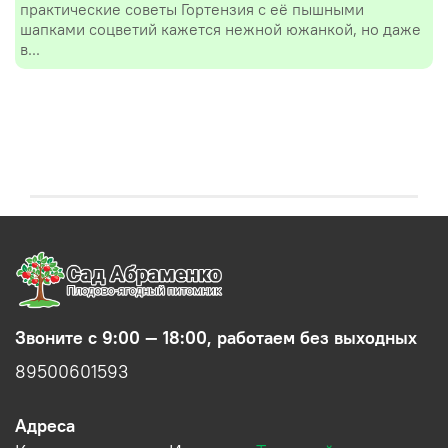
практические советы Гортензия с её пышными
шапками соцветий кажется нежной южанкой, но даже
в...
Звоните с 9:00 — 18:00, работаем без выходных
89500601593
Адреса